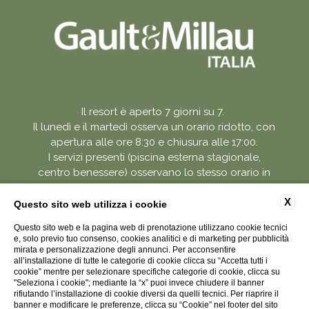
Il resort è aperto 7 giorni su 7.
Il lunedì e il martedì osserva un orario ridotto, con
apertura alle ore 8:30 e chiusura alle 17:00.
I servizi presenti (piscina esterna stagionale,
centro benessere) osservano lo stesso orario in
quelle giornate.
X
Questo sito web utilizza i cookie
Questo sito web e la pagina web di prenotazione utilizzano cookie tecnici
e, solo previo tuo consenso, cookies analitici e di marketing per pubblicità
P.Iva 003074850045
mirata e personalizzazione degli annunci. Per acconsentire
CIR 004132-AGR-00009
all’installazione di tutte le categorie di cookie clicca su “Accetta tutti i
CIN: IT004132B5VEUGP9C8
cookie” mentre per selezionare specifiche categorie di cookie, clicca su
"Seleziona i cookie"; mediante la “x” puoi invece chiudere il banner
rifiutando l’installazione di cookie diversi da quelli tecnici. Per riaprire il
WEBSITE BY BLASTNESS
banner e modificare le preferenze, clicca su “Cookie” nel footer del sito