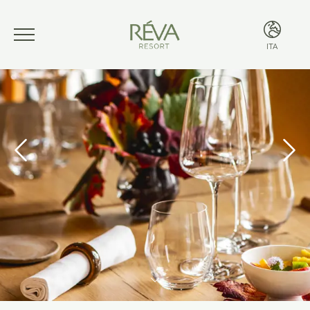
ITA
ITA
ENG