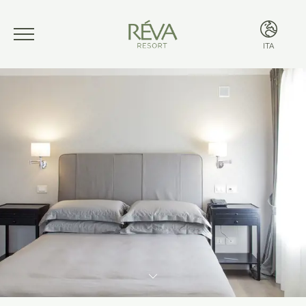
ITA
ITA
ENG