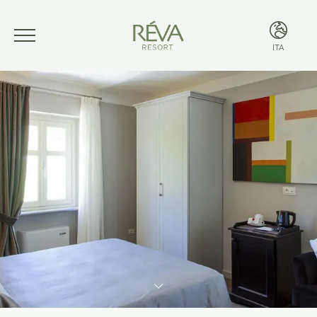
ITA
ITA
ENG